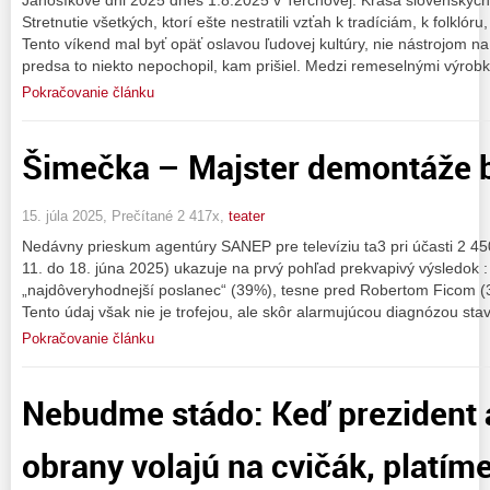
Stretnutie všetkých, ktorí ešte nestratili vzťah k tradíciám, k folklór
Tento víkend mal byť opäť oslavou ľudovej kultúry, nie nástrojom n
predsa to niekto nepochopil, kam prišiel. Medzi remeselnými výrob
Pokračovanie článku
Šimečka – Majster demontáže b
15. júla 2025, Prečítané 2 417x,
teater
Nedávny prieskum agentúry SANEP pre televíziu ta3 pri účasti 2 4
11. do 18. júna 2025) ukazuje na prvý pohľad prekvapivý výsledok :
„najdôveryhodnejší poslanec“ (39%), tesne pred Robertom Ficom 
Tento údaj však nie je trofejou, ale skôr alarmujúcou diagnózou sta
Pokračovanie článku
Nebudme stádo: Keď prezident 
obrany volajú na cvičák, platím