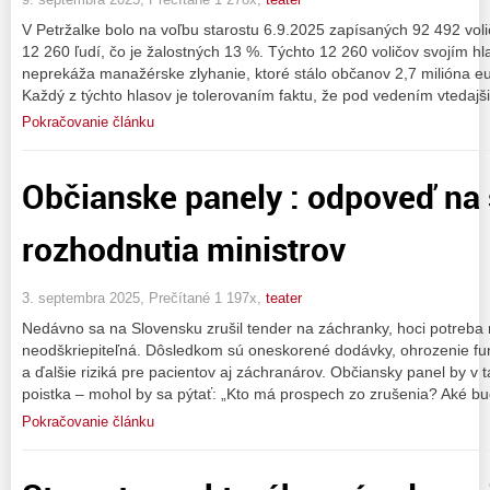
V Petržalke bolo na voľbu starostu 6.9.2025 zapísaných 92 492 vol
12 260 ľudí, čo je žalostných 13 %. Týchto 12 260 voličov svojím h
neprekáža manažérske zlyhanie, ktoré stálo občanov 2,7 milióna eur
Každý z týchto hlasov je tolerovaním faktu, že pod vedením vtedajš
Pokračovanie článku
Občianske panely : odpoveď na
rozhodnutia ministrov
3. septembra 2025, Prečítané 1 197x,
teater
Nedávno sa na Slovensku zrušil tender na záchranky, hoci potreba n
neodškriepiteľná. Dôsledkom sú oneskorené dodávky, ohrozenie fung
a ďalšie riziká pre pacientov aj záchranárov. Občiansky panel by v
poistka – mohol by sa pýtať: „Kto má prospech zo zrušenia? Aké bu
Pokračovanie článku