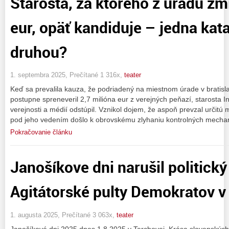
Starosta, za ktorého z úradu zm
eur, opäť kandiduje – jedna kat
druhou?
1. septembra 2025, Prečítané 1 316x,
teater
Keď sa prevalila kauza, že podriadený na miestnom úrade v bratisla
postupne spreneveril 2,7 milióna eur z verejných peňazí, starosta I
verejnosti a médií odstúpil. Vznikol dojem, že aspoň prevzal určitú
pod jeho vedením došlo k obrovskému zlyhaniu kontrolných mecha
Pokračovanie článku
Janošíkove dni narušil politický
Agitátorské pulty Demokratov v 
1. augusta 2025, Prečítané 3 063x,
teater
Janošíkové dni 2025 dnes 1.8.2025 v Terchovej. Krása slovenských 