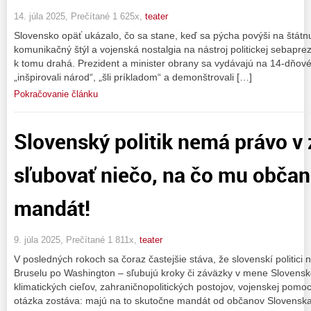
14. júla 2025, Prečítané 1 625x,
teater
Slovensko opäť ukázalo, čo sa stane, keď sa pýcha povýši na štátnu
komunikačný štýl a vojenská nostalgia na nástroj politickej sebapre
k tomu drahá. Prezident a minister obrany sa vydávajú na 14-dňové
„inšpirovali národ“, „šli príkladom“ a demonštrovali […]
Pokračovanie článku
Slovenský politik nemá právo v 
sľubovať niečo, na čo mu občan
mandát!
9. júla 2025, Prečítané 1 811x,
teater
V posledných rokoch sa čoraz častejšie stáva, že slovenskí politic
Bruselu po Washington – sľubujú kroky či záväzky v mene Slovenske
klimatických cieľov, zahraničnopolitických postojov, vojenskej pomo
otázka zostáva: majú na to skutočne mandát od občanov Slovenska