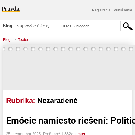
Registrácia
Prihlásenie
Blog
Najnovšie články
Najčítanejšie články
Blog
>
Teater
Najkomentovanejšie články
Zoznam blogov
Komerčné blogy
Rubrika:
Nezaradené
Emócie namiesto riešení: Polit
25. septembra 2025, Prečítané 1 362x,
teater