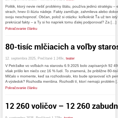
Politik, ktorý nevie riešiť problémy štátu, používa jedinú stratégiu
strach, hnev či ilúziu nádeje. Fakty zamlčuje, zahmlieva alebo dok
svoju neschopnosť. Občan, polož si otázku: koľkokrát Ťa už ten istý 
prekrúcal fakty – a Ty si ho napriek tomu ďalej podporoval? Za […]
Pokračovanie článku
80-tisíc mlčiacich a voľby staro
12. septembra 2025, Prečítané 1 249x,
teater
V Petržalke vo voľbách na starostu 6.9.2025 bolo zapísaných 92 49
však prišlo len niečo cez 16 % ľudí. To znamená, že približne 80-tis
Mlčalo v momente, keď sa rozhodovalo, kto bude spravovať ich peni
A výsledok? Rozhodla menšina. Rozhodli tí, ktorí nemajú problém [
Pokračovanie článku
12 260 voličov – 12 260 zabudn
9. septembra 2025, Prečítané 1 278x,
teater