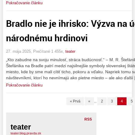
Pokračovanie článku
Bradlo nie je ihrisko: Výzva na
národnému hrdinovi
27. mája 2025, Prečítané 1 455x,
teater
„Kto zabudne na svoju minulosť, stráca budúcnosť.“ – M. R. Štefán
Štefánika na Bradle patrí medzi najsilnejšie symboly slovenskej štátn
miesto, kde by sme mali cítiť ticho, pokoru a vďaku. Napriek tomu s
návštevníkmi, ktorí ho nevnímajú ako pietne miesto – ale ako ďalší
Pokračovanie článku
« Prvá
«
...
2
3
4
5
RSS
teater
teater.blog.pravda.sk