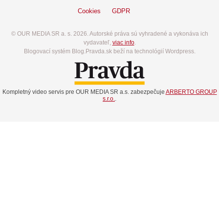
Cookies
GDPR
© OUR MEDIA SR a. s. 2026. Autorské práva sú vyhradené a vykonáva ich
vydavateľ,
viac info
.
Blogovací systém Blog.Pravda.sk beží na technológií Wordpress.
Kompletný video servis pre OUR MEDIA SR a.s. zabezpečuje
ARBERTO GROUP
s.r.o.
.