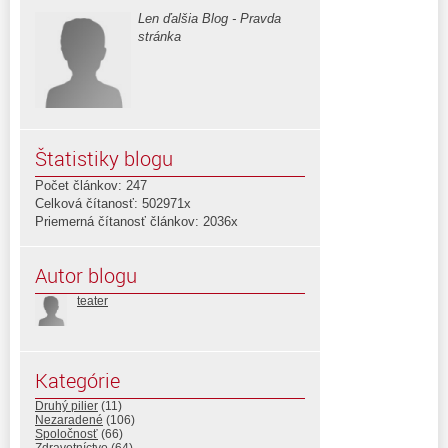
Len ďalšia Blog - Pravda
stránka
Štatistiky blogu
Počet článkov: 247
Celková čítanosť: 502971x
Priemerná čítanosť článkov: 2036x
Autor blogu
teater
Kategórie
Druhý pilier
(11)
Nezaradené
(106)
Spoločnosť
(66)