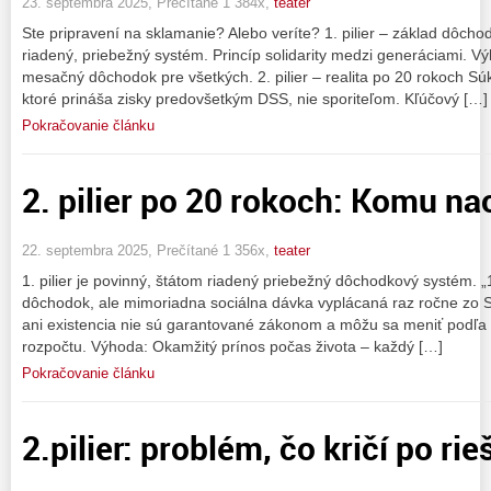
23. septembra 2025, Prečítané 1 384x,
teater
Ste pripravení na sklamanie? Alebo veríte? 1. pilier – základ dôc
riadený, priebežný systém. Princíp solidarity medzi generáciami. V
mesačný dôchodok pre všetkých. 2. pilier – realita po 20 rokoch 
ktoré prináša zisky predovšetkým DSS, nie sporiteľom. Kľúčový […]
Pokračovanie článku
2. pilier po 20 rokoch: Komu nao
22. septembra 2025, Prečítané 1 356x,
teater
1. pilier je povinný, štátom riadený priebežný dôchodkový systém. „
dôchodok, ale mimoriadna sociálna dávka vyplácaná raz ročne zo S
ani existencia nie sú garantované zákonom a môžu sa meniť podľa 
rozpočtu. Výhoda: Okamžitý prínos počas života – každý […]
Pokračovanie článku
2.pilier: problém, čo kričí po rie