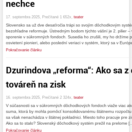
nechce
17. septembra 2025, Prečítané 1 652x,
teater
Slovensko sa už dve desaťročia trápi so svojím dôchodkovým systé
bezohľadne reformuje. Ústredným bodom týchto vášní je 2. pilier –
sporenie v súkromných fondoch. Susedia ho zrušili, my ho držíme p
osvietení pionieri, alebo poslední veriaci v systém, ktorý sa v Európ
Pokračovanie článku
Dzurindova „reforma“: Ako sa z
továreň na zisk
16. septembra 2025, Prečítané 2 324x,
teater
V súčasnosti sa v súkromných dôchodkových fondoch viaže viac ako
suma, ktorá by mohla pomôcť konsolidovanému štátnemu rozpočtu 
sa však nenachádza v štátnej pokladnici. Miesto toho pracuje pre 
Ako sa to stalo? Slovenský dôchodkový systém prežil na prelome [
Pokračovanie článku