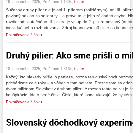
19. septembra 2025, Prečítané 1 130x,
teater
Súčasný druhý pilier nie je ani 1. pilierom (solidárnym), ani III. pi
povinný odklon zo solidarity – a práve to je jeho základná chyba. 
rozdiel od skutočného III. piliera je vstup do 2. piliera povinný (a
individuálneho rozhodovania. Zdroj financovania3.pilier sa financu
Pokračovanie článku
Druhý pilier: Ako sme prišli o mi
18. septembra 2025, Prečítané 1 816x,
teater
Každý, kto niekedy prišiel o peniaze, pozná ten dusivý pocit bezmocn
prichádzate celé roky – a vôbec o tom neviete. Presne toto sa odoh
dvom miliónom Slovákov v druhom pilieri. A rozsah tohto odlivu je š
konšpirácie. Ide o tvrdé čísla. Čísla, ktoré jasne ukazujú, že systém
Pokračovanie článku
Slovenský dôchodkový experime