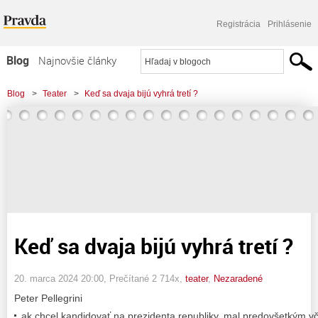
Registrácia
Prihlásenie
Blog
Najnovšie články
Najčítanejšie články
Blog
>
Teater
>
Keď sa dvaja bijú vyhrá tretí ?
Najkomentovanejšie články
Zoznam blogov
Komerčné blogy
Keď sa dvaja bijú vyhrá tretí ?
20. marca 2024 20:00
, Prečítané 2 714x,
teater
,
Nezaradené
Peter Pellegrini
ak chcel kandidovať na prezidenta republiky, mal predovšetkým vč