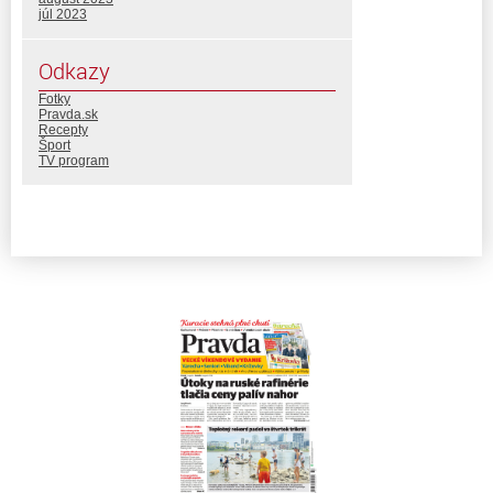
júl 2023
Odkazy
Fotky
Pravda.sk
Recepty
Šport
TV program