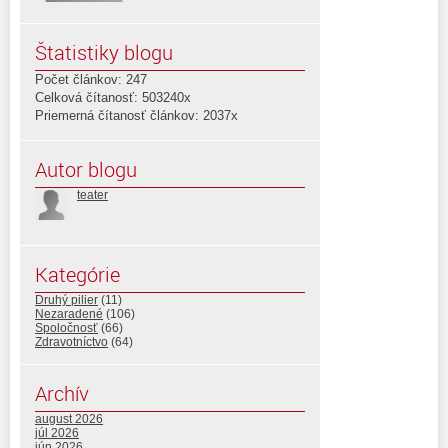
Štatistiky blogu
Počet článkov: 247
Celková čítanosť: 503240x
Priemerná čítanosť článkov: 2037x
Autor blogu
teater
Kategórie
Druhý pilier
(11)
Nezaradené
(106)
Spoločnosť
(66)
Zdravotníctvo
(64)
Archív
august 2026
júl 2026
jún 2026