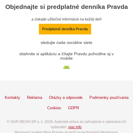
Objednajte si predplatné denníka Pravda
a získajte užitočné informácie na každý deň
Predplatné denníka Pravda
sledujte naše sociálne siete
stiahnite si aplikáciu a čítajte Pravdu pohodlne aj v
mobile
Kontakty
Reklama
Otázky a odpovede
Podmienky používania
Cookies
GDPR
© OUR MEDIA SR a. s. 2026. Autorské práva sú vyhradené a vykonáva ich
vydavateľ,
viac info
.
Blogovací systém Blog.Pravda.sk beží na technológií Wordpress.