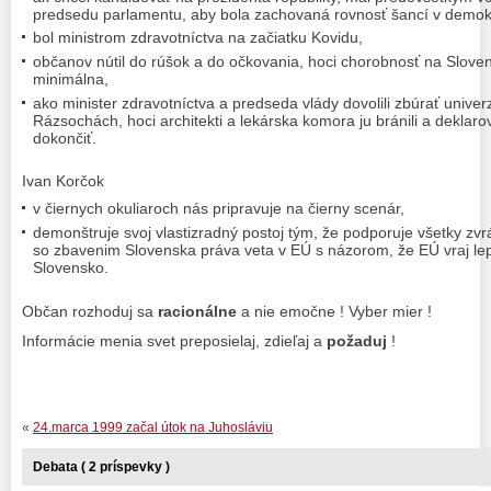
predsedu parlamentu, aby bola zachovaná rovnosť šancí v demok
bol ministrom zdravotníctva na začiatku Kovidu,
občanov nútil do rúšok a do očkovania, hoci chorobnosť na Slove
minimálna,
ako minister zdravotníctva a predseda vlády dovolili zbúrať unive
Rázsochách, hoci architekti a lekárska komora ju bránili a deklaro
dokončiť.
Ivan Korčok
v čiernych okuliaroch nás pripravuje na čierny scenár,
demonštruje svoj vlastizradný postoj tým, že podporuje všetky zvr
so zbavenim Slovenska práva veta v EÚ s názorom, že EÚ vraj lepš
Slovensko.
Občan rozhoduj sa
racionálne
a nie emočne ! Vyber mier !
Informácie menia svet preposielaj, zdieľaj a
požaduj
!
«
24.marca 1999 začal útok na Juhosláviu
Debata ( 2 príspevky )