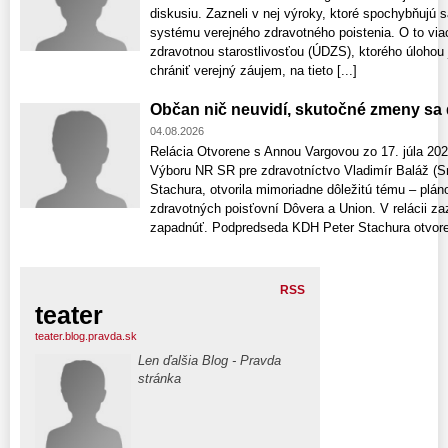
diskusiu. Zazneli v nej výroky, ktoré spochybňujú
systému verejného zdravotného poistenia. O to via
zdravotnou starostlivosťou (ÚDZS), ktorého úlohou
chrániť verejný záujem, na tieto [...]
Občan nič neuvidí, skutočné zmeny sa d
04.08.2026
Relácia Otvorene s Annou Vargovou zo 17. júla 2026
Výboru NR SR pre zdravotníctvo Vladimír Baláž (
Stachura, otvorila mimoriadne dôležitú tému – plá
zdravotných poisťovní Dôvera a Union. V relácii zaz
zapadnúť. Podpredseda KDH Peter Stachura otvoren
RSS
teater
teater.blog.pravda.sk
Len ďalšia Blog - Pravda
stránka