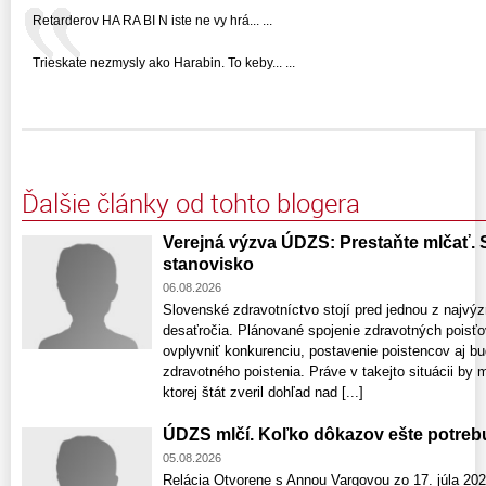
Retarderov HA RA BI N iste ne vy hrá... ...
Trieskate nezmysly ako Harabin. To keby... ...
Ďalšie články od tohto blogera
Verejná výzva ÚDZS: Prestaňte mlčať.
stanovisko
06.08.2026
Slovenské zdravotníctvo stojí pred jednou z najv
desaťročia. Plánované spojenie zdravotných pois
ovplyvniť konkurenciu, postavenie poistencov aj 
zdravotného poistenia. Práve v takejto situácii by m
ktorej štát zveril dohľad nad [...]
ÚDZS mlčí. Koľko dôkazov ešte potreb
05.08.2026
Relácia Otvorene s Annou Vargovou zo 17. júla 2026 