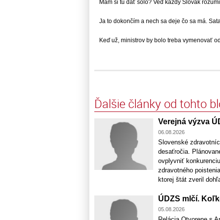
Mám si tu dať sólo? Veď každý Slovák rozumie.
Ja to dokončím a nech sa deje čo sa má. Satan.
Keď už, ministrov by bolo treba vymenovať od..
Ďalšie články od tohto b
Verejná výzva Ú
06.08.2026
Slovenské zdravotníc
desaťročia. Plánovan
ovplyvniť konkurenci
zdravotného poistenia.
ktorej štát zveril dohľ
ÚDZS mlčí. Koľk
05.08.2026
Relácia Otvorene s An