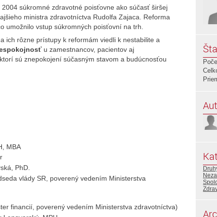
u 2004 súkromné zdravotné poisťovne ako súčasť širšej
ajšieho ministra zdravotníctva Rudolfa Zajaca. Reforma
čo umožnilo vstup súkromných poisťovní na trh.
a ich rôzne prístupy k reformám viedli k nestabilite a
Šta
nespokojnosť
u zamestnancov, pacientov aj
i, ktorí sú znepokojení súčasným stavom a budúcnosťou
Poče
Celk
Prie
Aut
PH, MBA
Kat
r
vská, PhD.
Druhý
Neza
redseda vlády SR, poverený vedením Ministerstva
Spol
Zdrav
er financií, poverený vedením Ministerstva zdravotníctva)
Arc