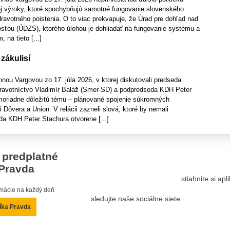
nej výroky, ktoré spochybňujú samotné fungovanie slovenského
ravotného poistenia. O to viac prekvapuje, že Úrad pre dohľad nad
osťou (ÚDZS), ktorého úlohou je dohliadať na fungovanie systému a
 na tieto [...]
zákulisí
nou Vargovou zo 17. júla 2026, v ktorej diskutovali predseda
ravotníctvo Vladimír Baláž (Smer-SD) a podpredseda KDH Peter
imoriadne dôležitú tému – plánované spojenie súkromných
 Dôvera a Union. V relácii zazneli slová, ktoré by nemali
a KDH Peter Stachura otvorene [...]
 predplatné
Pravda
stiahnite si ap
ormácie na každý deň
sledujte naše sociálne siete
íka Pravda