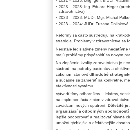
2021 – 2023: Brig. gen. MUDr. Vladim
2023 – 2023: Ing. Eduard Heger (pred
zdravotníctva)
2023 – 2023: MUDr. Mgr. Michal Palk
2023 – 2024: JUDr. Zuzana Dolinková
Reformy sa často sústreďujú na krátkodo
stratégia. Problémy v zdravotníctve sa
i
Neustále legislatívne zmeny
negatívn
e 
majú problémy prispôsobiť sa novým pra
Na zlepšenie kvality zdravotníctva je ne
sústredí na potreby pacientov a efektívn
zákonom stanoviť
dlhodobé strategické
a súčasne sa zamerať na konkrétne, mera
efektívnosti systému.
Vytvoriť tímy odborníkov – lekárov, sest
na implementáciu zmien v zdravotníctve.
zavádzaní nových opatrení.
Dôležité je
organizácií a odborných spoločností
lepšie podporovať a realizovať hlavné cie
umožní rýchlejšie a efektívnejšie dosaho