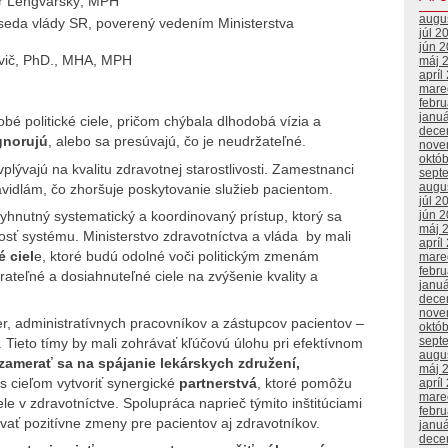
ír Lengvarský, MPH
augu
seda vlády SR, poverený vedením Ministerstva
júl 2
jún 
ovič, PhD., MHA, MPH
máj 
apríl
mare
febr
janu
bé politické ciele, pričom chýbala dlhodobá vízia a
dece
gnorujú
, alebo sa presúvajú, čo je neudržateľné.
nove
októ
vplývajú na kvalitu zdravotnej starostlivosti. Zamestnanci
sept
augu
vidlám, čo zhoršuje poskytovanie služieb pacientom.
júl 2
vyhnutný systematický a koordinovaný prístup, ktorý sa
jún 
máj 
osť systému. Ministerstvo zdravotníctva a vláda by mali
apríl
 ciel
e, ktoré budú odolné voči politickým zmenám
mare
febr
teľné a dosiahnuteľné ciele na zvýšenie kvality a
janu
dece
nove
ier, administratívnych pracovníkov a zástupcov pacientov –
októ
sept
 Tieto tímy by mali zohrávať kľúčovú úlohu pri efektívnom
augu
 zamerať sa na spájanie lekárskych združení,
máj 
s cieľom vytvoriť synergické
partnerstvá
, ktoré pomôžu
apríl
mare
le v zdravotníctve. Spolupráca naprieč týmito inštitúciami
febr
vať pozitívne zmeny pre pacientov aj zdravotníkov.
janu
dece