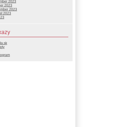
mber 2023
ber 2023
ember 2023
st 2023
023
kazy
da.sk
pty
rogram