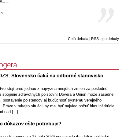
.. ...
.. ...
. ...
Celá debata
|
RSS tejto debaty
logera
DZS: Slovensko čaká na odborné stanovisko
tvo stojí pred jednou z najvýznamnejších zmien za posledné
é spojenie zdravotných poisťovní Dôvera a Union môže zásadne
u, postavenie poistencov aj budúcnosť systému verejného
 Práve v takejto situácii by mal byť najviac počuť hlas inštitúcie,
ad nad [...]
o dôkazov ešte potrebuje?
nou Vargovou zo 17. júla 2026 nepriniesla iba ďalšiu politickú