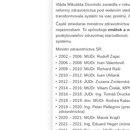
Vláda Mikuláša Dzurindu zaviedla v rok
reformy zdravotníctva pod vedením vted
transformovala systém na viac poistný, 
Časté striedanie ministrov zdravotníctva 
nejasnostiam. To spôsobuje
zmätok a 
poskytovateľov zdravotnej starostlivost
systému.
Ministri zdravotníctva SR:
2002 – 2006: MUDr. Rudolf Zajac
2006 – 2008: MUDr. Ivan Valentovič
2008 – 2010: MUDr. Richard Raši
2010 – 2012: MUDr. Ivan Uhliarik
2012 – 2014: JUDr. Zuzana Zvolenská
2014 – 2016: MUDr. Viliam Čislák, M
2016 – 2018: JUDr. Ing. Tomáš Drucke
2018 – 2019: doc. MUDr. Andrea Kala
2019 – 2020: Ing. Peter Pellegrini (p
zdravotníctva)
2020 – 2021: MUDr. Marek Krajčí
2021 – 2021: Ing. Eduard Heger (minist