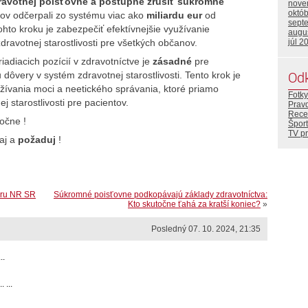
dravotnej poisťovne a postupne zrušiť súkromné
nove
októ
ikov odčerpali zo systému viac ako
miliardu eur
od
sept
ohto kroku je zabezpečiť efektívnejšie využívanie
augu
zdravotnej starostlivosti pre všetkých občanov.
júl 2
adiacich pozícií v zdravotníctve je
zásadné
pre
Od
ôvery v systém zdravotnej starostlivosti. Tento krok je
žívania moci a neetického správania, ktoré priamo
Fotky
j starostlivosti pre pacientov.
Prav
Rece
očne !
Šport
TV p
ľaj a
požaduj
!
oru NR SR
Súkromné poisťovne podkopávajú základy zdravotníctva:
Kto skutočne ťahá za kratší koniec?
»
Posledný 07. 10. 2024, 21:35
..
 ...