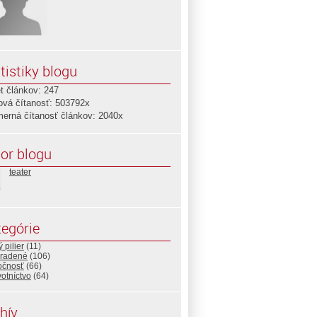
tistiky blogu
t článkov: 247
ová čítanosť: 503792x
merná čítanosť článkov: 2040x
or blogu
teater
egórie
 pilier
(11)
radené
(106)
očnosť
(66)
otníctvo
(64)
hív