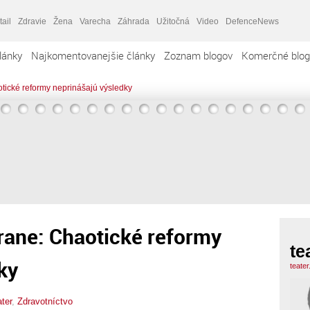
tail
Zdravie
Žena
Varecha
Záhrada
Užitočná
Video
DefenceNews
lánky
Najkomentovanejšie články
Zoznam blogov
Komerčné blog
otické reformy neprinášajú výsledky
rane: Chaotické reformy
te
ky
teate
ater
,
Zdravotníctvo