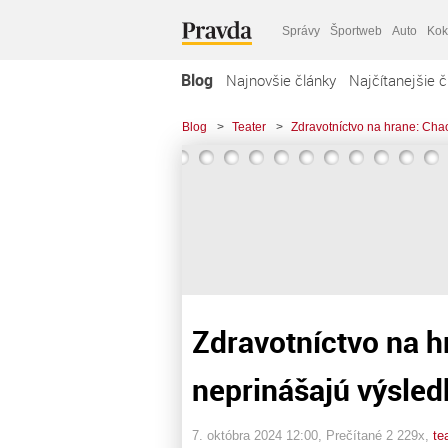
Správy
Športweb
Auto
Kok
Blog
Najnovšie články
Najčítanejšie č
Blog
>
Teater
>
Zdravotníctvo na hrane: Cha
Zdravotníctvo na h
neprinášajú výsled
7. októbra 2024 12:00
, Prečítané 2 229x,
te