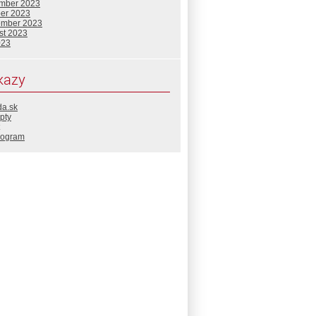
mber 2023
ber 2023
ember 2023
st 2023
023
kazy
da.sk
pty
rogram