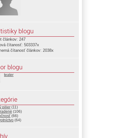
tistiky blogu
t článkov: 247
ová čítanosť: 503337x
merná čítanosť článkov: 2038x
or blogu
teater
egórie
 pilier
(11)
radené
(106)
očnosť
(66)
otníctvo
(64)
hív