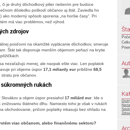
, či je druhý dôchodkový pilier riešením pre budúce
ečnom dôsledku poškodí občanov aj štát. Zaviedla ho
) ako moderný spôsob sporenia „na horšie časy“. Pri
stém má viac problémov, než výhod.
Šta
ých zdrojov
Poče
Celk
ciálnej poisťovni na okamžité vyplácanie dôchodkov, smeruje
Prie
m. Štát tak disponuje menším objemom peňazí na krytie
 pôžičkách.
Aut
 sa nezaťažujú menej, ale naopak ešte viac. Len poplatok
avuje pri objeme úspor
17,1 miliardy eur
približne
68,5
, stratu pre občanov.
 v súkromných rukách
Kat
ny Slovákov a objem úspor presiahol
17 miliárd eur
. Ide o
Druhý
 k znižovaniu štátneho dlhu. Namiesto toho je však v rukách
Neza
ú na obchodovanie, pričom poplatky inkasujú bez ohľadu na
Spol
Zdrav
systém viac občanom, alebo finančnému sektoru?
Arc