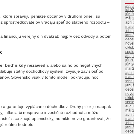
augu
júl 2
jún 
, ktoré spravujú peniaze občanov v druhom pilieri, sú
máj 
cez sprostredkovateľov vracajú späť do štátneho rozpočtu –
apríl
mare
febr
janu
ia financujú verejný dlh dvakrát: najprv cez odvody a potom
dece
nove
októ
k
sept
augu
júl 2
jún 
er buď nikdy nezaviedli
, alebo sa ho po negatívnych
máj 
oslabuje štátny dôchodkový systém, zvyšuje závislosť od
apríl
mare
čanov. Slovensko však v tomto modeli pokračuje, hoci
febr
janu
dece
nove
októ
sept
augu
pe a garantuje vyplácanie dôchodkov. Druhý pilier je naopak
máj 
y, inflácia či nesprávne investičné rozhodnutia môžu
apríl
ste“ síce znejú optimisticky, no nikto nevie garantovať, že
mare
febr
ajú reálnu hodnotu.
janu
dece