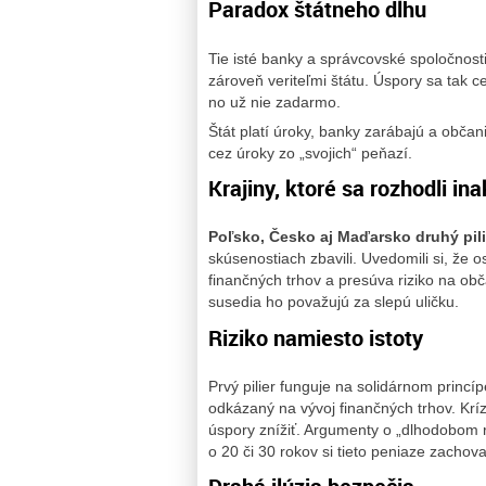
Paradox štátneho dlhu
Tie isté banky a správcovské spoločnosti
zároveň veriteľmi štátu. Úspory sa tak 
no už nie zadarmo.
Štát platí úroky, banky zarábajú a občan
cez úroky zo „svojich“ peňazí.
Krajiny, ktoré sa rozhodli ina
Poľsko, Česko aj Maďarsko druhý pili
skúsenostiach zbavili. Uvedomili si, že 
finančných trhov a presúva riziko na ob
susedia ho považujú za slepú uličku.
Riziko namiesto istoty
Prvý pilier funguje na solidárnom princí
odkázaný na vývoj finančných trhov. Kríz
úspory znížiť. Argumenty o „dlhodobom ra
o 20 či 30 rokov si tieto peniaze zachov