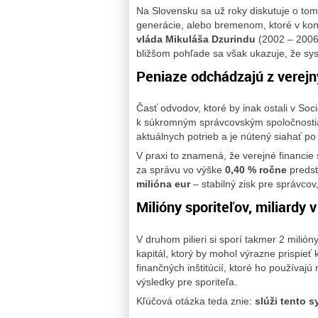
Na Slovensku sa už roky diskutuje o tom
generácie, alebo bremenom, ktoré v kon
vláda Mikuláša Dzurindu
(2002 – 2006
bližšom pohľade sa však ukazuje, že sy
Peniaze odchádzajú z verejn
Časť odvodov, ktoré by inak ostali v So
k súkromným správcovským spoločnostia
aktuálnych potrieb a je nútený siahať po
V praxi to znamená, že verejné financie
za správu vo výške
0,40 % ročne
predst
milióna eur
– stabilný zisk pre správcov
Milióny sporiteľov, miliardy
V druhom pilieri si sporí takmer 2 milió
kapitál, ktorý by mohol výrazne prispieť
finančných inštitúcií, ktoré ho používaj
výsledky pre sporiteľa.
Kľúčová otázka teda znie:
slúži tento 