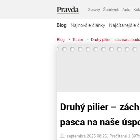
Správy
Športweb
Auto
Kok
Blog
Najnovšie články
Najčítanejšie č
Blog
>
Teater
>
Druhý pilier – záchrana bud
Druhý pilier – zác
pasca na naše úsp
11. septembra 2025 08:26
, Prečítané 1 397