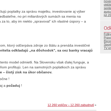
nove
októ
sept
tujú poplatky za správu majetku, investovanie aj výber
augu
júl 2
nedbateľne, no pri miliardových sumách sa menia na
a za to, aby im niekto „spravoval“ ich vlastné úspory – a
Od
Fotky
Prav
Rece
Šport
mom, ktorý odčerpáva zdroje zo štátu a prenáša investičné
TV p
poritelia odkladajú „na dôchodok“, sa cez banky vracajú
tento model odmietli. Na Slovensku však ďalej funguje, a
na ňom profitujú. Len na samotných poplatkoch za správu
e – čistý zisk na úkor občanov.
očne !
ľaj a
požaduj
!
12 260 voličov – 12 260 zabudnutí
»