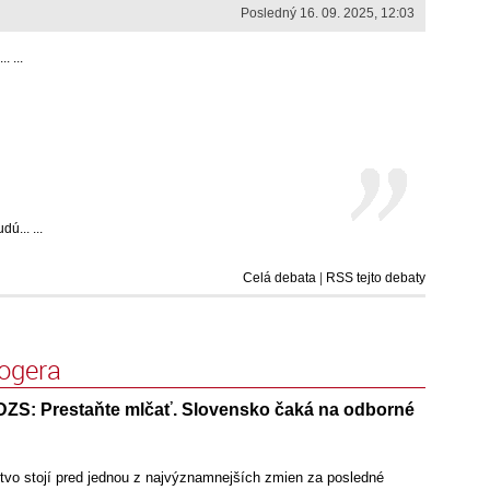
Posledný 16. 09. 2025, 12:03
. ...
ú... ...
Celá debata
|
RSS tejto debaty
logera
DZS: Prestaňte mlčať. Slovensko čaká na odborné
tvo stojí pred jednou z najvýznamnejších zmien za posledné