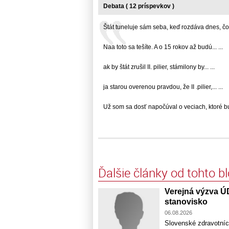
Debata ( 12 príspevkov )
Štát tuneluje sám seba, keď rozdáva dnes, čo..
Naa toto sa tešíte. A o 15 rokov až budú... ...
ak by štát zrušil II. pilier, stámilony by... ...
ja starou overenou pravdou, že II .pilier,... ...
Už som sa dosť napočúval o veciach, ktoré bud
Ďalšie články od tohto b
Verejná výzva Ú
stanovisko
06.08.2026
Slovenské zdravotníc