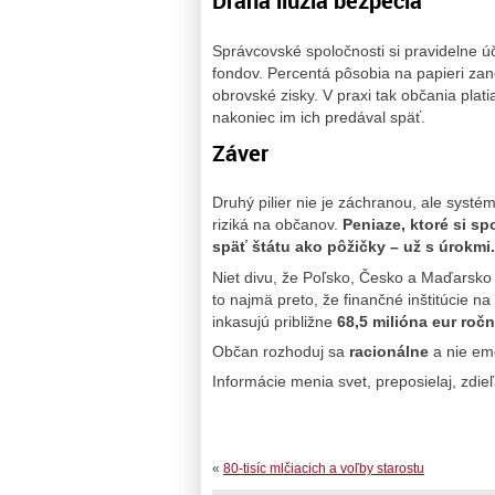
Drahá ilúzia bezpečia
Správcovské spoločnosti si pravidelne úč
fondov. Percentá pôsobia na papieri za
obrovské zisky. V praxi tak občania plati
nakoniec im ich predával späť.
Záver
Druhý pilier nie je záchranou, ale systé
riziká na občanov.
Peniaze, ktoré si s
späť štátu ako pôžičky – už s úrokmi.
Niet divu, že Poľsko, Česko a Maďarsko 
to najmä preto, že finančné inštitúcie 
inkasujú približne
68,5 milióna eur ročn
Občan rozhoduj sa
racionálne
a nie em
Informácie menia svet, preposielaj, zdie
«
80-tisíc mlčiacich a voľby starostu