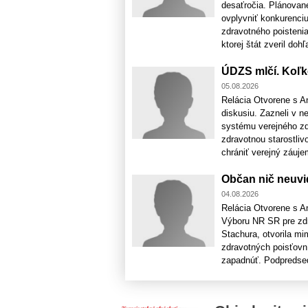
desaťročia. Plánovan
ovplyvniť konkurenci
zdravotného poistenia.
ktorej štát zveril dohľ
ÚDZS mlčí. Koľk
05.08.2026
Relácia Otvorene s An
diskusiu. Zazneli v 
systému verejného zd
zdravotnou starostliv
chrániť verejný záujem,
Občan nič neuvid
04.08.2026
Relácia Otvorene s An
Výboru NR SR pre zd
Stachura, otvorila m
zdravotných poisťovní
zapadnúť. Podpredsed