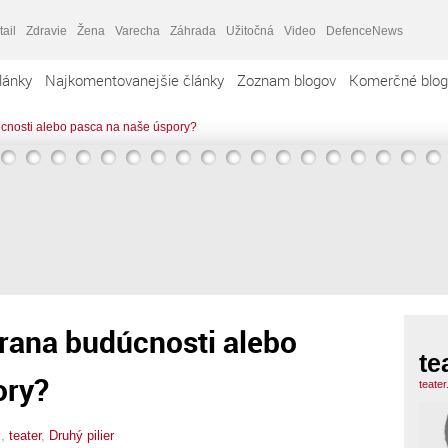
tail
Zdravie
Žena
Varecha
Záhrada
Užitočná
Video
DefenceNews
lánky
Najkomentovanejšie články
Zoznam blogov
Komerčné blog
úcnosti alebo pasca na naše úspory?
hrana budúcnosti alebo
te
ory?
teate
x,
teater
,
Druhý pilier