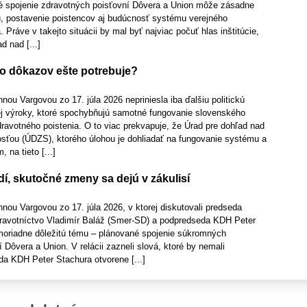
é spojenie zdravotných poisťovní Dôvera a Union môže zásadne
u, postavenie poistencov aj budúcnosť systému verejného
 Práve v takejto situácii by mal byť najviac počuť hlas inštitúcie,
ad nad [...]
o dôkazov ešte potrebuje?
nou Vargovou zo 17. júla 2026 nepriniesla iba ďalšiu politickú
nej výroky, ktoré spochybňujú samotné fungovanie slovenského
ravotného poistenia. O to viac prekvapuje, že Úrad pre dohľad nad
osťou (ÚDZS), ktorého úlohou je dohliadať na fungovanie systému a
 na tieto [...]
í, skutočné zmeny sa dejú v zákulisí
nou Vargovou zo 17. júla 2026, v ktorej diskutovali predseda
ravotníctvo Vladimír Baláž (Smer-SD) a podpredseda KDH Peter
imoriadne dôležitú tému – plánované spojenie súkromných
 Dôvera a Union. V relácii zazneli slová, ktoré by nemali
a KDH Peter Stachura otvorene [...]