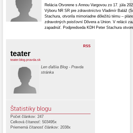
Relácia Otvorene s Annou Vargovou zo 17. júla 2026
Výboru NR SR pre zdravotníctvo Vladimír Baláž (
Stachura, otvorila mimoriadne dôležitú tému – plá
zdravotných poisťovní Dôvera a Union. V relácii zaz
zapadnúť. Podpredseda KDH Peter Stachura otvoren
RSS
teater
teater.blog.pravda.sk
Len ďalšia Blog - Pravda
stránka
Štatistiky blogu
Počet článkov: 247
Celková čítanosť: 503495x
Priemerná čítanosť článkov: 2038x