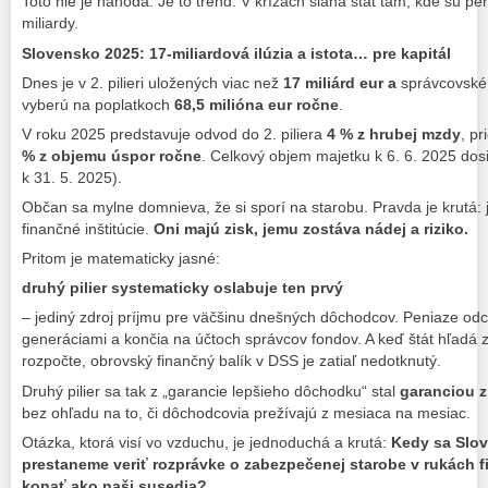
Toto nie je náhoda. Je to trend. V krízach siaha štát tam, kde sú pen
miliardy.
Slovensko 2025: 17-miliardová ilúzia a istota… pre kapitál
Dnes je v 2. pilieri uložených viac než
17 miliárd eur a
správcovské 
vyberú na poplatkoch
68,5 milióna eur ročne
.
V roku 2025 predstavuje odvod do 2. piliera
4 % z hrubej mzdy
, p
% z objemu úspor ročne
. Celkový objem majetku k 6. 6. 2025 dos
k 31. 5. 2025).
Občan sa mylne domnieva, že si sporí na starobu. Pravda je krutá:
finančné inštitúcie.
Oni majú zisk, jemu zostáva nádej a riziko.
Pritom je matematicky jasné:
druhý pilier systematicky oslabuje ten prvý
– jediný zdroj príjmu pre väčšinu dnešných dôchodcov. Peniaze odc
generáciami a končia na účtoch správcov fondov. A keď štát hľadá zd
rozpočte, obrovský finančný balík v DSS je zatiaľ nedotknutý.
Druhý pilier sa tak z „garancie lepšieho dôchodku“ stal
garanciou z
bez ohľadu na to, či dôchodcovia prežívajú z mesiaca na mesiac.
Otázka, ktorá visí vo vzduchu, je jednoduchá a krutá:
Kedy sa Slo
prestaneme veriť rozprávke o zabezpečenej starobe v rukách 
konať ako naši susedia?