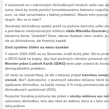
V súčasnosti sa v súkromných dôchodkových fondoch viaže viac a
suma, ktorá by mohla pomôcť konsolidovanému štátnemu rozpočtu 
euro, sa však nenachádza v štátnej pokladnici. Miesto toho pracuj
skupín. Ako sa to stalo?
Slovenský dôchodkový systém prežil na prelome tisícročia veľkú 
a pod tlakom medzinárodných inštitúcií
vláda Mikuláša Dzurindu
p
lukratívny biznis. Výsledok? Dnes, takmer dvadsať rokov neskôr, je
nie sú dôchodcovia, ale finančný kapitál.
Zrod systému šitého na mieru bankám
V rokoch 2004-2005 sa na Slovensku zrodil druhý pilier. Bol to pro
a OECD tlačili na krajiny, aby časť povinných odvodov presunuli od š
Minister práce Ľudovít Kaník (SDKÚ)
tento plán uviedol do života
demografického problému.
Už vtedy sa ozývali hlasy, že ide o klasický prípad
transferu verej
vreciek
. Ako? Jednoducho: z povinných odvodov občanov, ktoré mal
vyplácanie dôchodkov, sa každý mesiac 9 % mzdy presmerovalo p
dôchodkových spoločností (DSS).
Rozpočet Sociálnej poisťovne tak prišiel o
stovky miliónov eur ro
valorizáciu dôchodkov, tečú ako rieka do sektora, ktorý si z toho ur
zdroj príjmov.