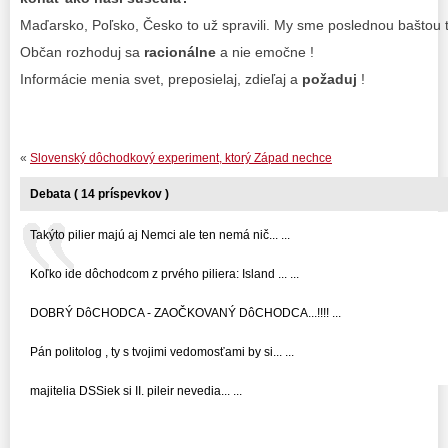
Maďarsko, Poľsko, Česko to už spravili. My sme poslednou baštou 
Občan rozhoduj sa
racionálne
a nie emočne !
Informácie menia svet, preposielaj, zdieľaj a
požaduj
!
«
Slovenský dôchodkový experiment, ktorý Západ nechce
Debata ( 14 príspevkov )
Takýto pilier majú aj Nemci ale ten nemá nič... ...
Koľko ide dôchodcom z prvého piliera: Island ... ...
DOBRÝ DôCHODCA - ZAOČKOVANÝ DôCHODCA...!!!! ...
Pán politolog , ty s tvojimi vedomosťami by si... ...
majitelia DSSiek si II. pileir nevedia... ...