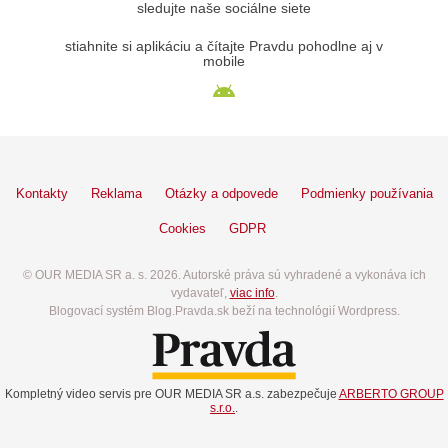
sledujte naše sociálne siete
stiahnite si aplikáciu a čítajte Pravdu pohodlne aj v
mobile
Kontakty
Reklama
Otázky a odpovede
Podmienky používania
Cookies
GDPR
© OUR MEDIA SR a. s. 2026. Autorské práva sú vyhradené a vykonáva ich
vydavateľ,
viac info
.
Blogovací systém Blog.Pravda.sk beží na technológií Wordpress.
Kompletný video servis pre OUR MEDIA SR a.s. zabezpečuje
ARBERTO GROUP
s.r.o.
.