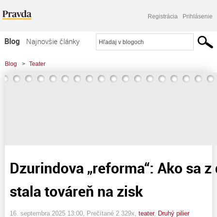
Registrácia
Prihlásenie
Blog
Najnovšie články
Najčítanejšie články
Blog
>
Teater
Najkomentovanejšie články
>
Dzurindova "reforma": Ako sa z dôchodkov stala továreň na zisk
Zoznam blogov
Komerčné blogy
Dzurindova „reforma“: Ako sa 
stala továreň na zisk
16. septembra 2025 13:00
, Prečítané 2 329x,
teater
,
Druhý pilier