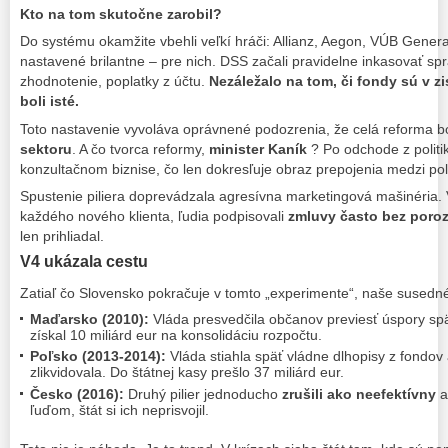
Kto na tom skutočne zarobil?
Do systému okamžite vbehli veľkí hráči: Allianz, Aegon, VÚB Gener
nastavené brilantne – pre nich. DSS začali pravidelne inkasovať sp
zhodnotenie, poplatky z účtu.
Nezáležalo na tom, či fondy sú v zi
boli isté.
Toto nastavenie vyvoláva oprávnené podozrenia, že celá reforma b
sektoru
. A čo tvorca reformy,
minister Kaník
? Po odchode z politik
konzultačnom biznise, čo len dokresľuje obraz prepojenia medzi poli
Spustenie piliera doprevádzala agresívna marketingová mašinéria. V
každého nového klienta, ľudia podpisovali
zmluvy často bez poroz
len prihliadal.
V4 ukázala cestu
Zatiaľ čo Slovensko pokračuje v tomto „experimente“, naše susedné 
Maďarsko (2010):
Vláda presvedčila občanov previesť úspory spä
získal 10 miliárd eur na konsolidáciu rozpočtu.
Poľsko (2013-2014):
Vláda stiahla späť vládne dlhopisy z fondov 
zlikvidovala. Do štátnej kasy prešlo 37 miliárd eur.
Česko (2016):
Druhý pilier jednoducho
zrušili ako neefektívny
a
ľuďom, štát si ich neprisvojil.