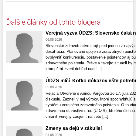
Ďalšie články od tohto blogera
Verejná výzva ÚDZS: Slovensko čaká 
06.08.2026
Slovenské zdravotníctvo stojí pred jednou z najv
desaťročia. Plánované spojenie zdravotných pois
ovplyvniť konkurenciu, postavenie poistencov aj 
zdravotného poistenia. Práve v takejto situácii by m
ktorej štát zveril dohľad nad [...]
ÚDZS mlčí. Koľko dôkazov ešte potreb
05.08.2026
Relácia Otvorene s Annou Vargovou zo 17. júla 2026 
diskusiu. Zazneli v nej výroky, ktoré spochybňujú
systému verejného zdravotného poistenia. O to via
zdravotnou starostlivosťou (ÚDZS), ktorého úlohou
chrániť verejný záujem, na tieto [...]
Zmeny sa dejú v zákulisí
04.08.2026