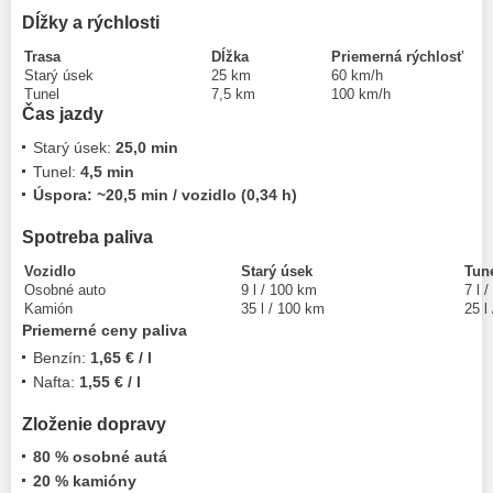
Dĺžky a rýchlosti
Trasa
Dĺžka
Priemerná rýchlosť
Starý úsek
25 km
60 km/h
Tunel
7,5 km
100 km/h
Čas jazdy
Starý úsek:
25,0 min
Tunel:
4,5 min
Úspora: ~20,5 min / vozidlo (0,34 h)
Spotreba paliva
Vozidlo
Starý úsek
Tun
Osobné auto
9 l / 100 km
7 l 
Kamión
35 l / 100 km
25 l
Priemerné ceny paliva
Benzín:
1,65 € / l
Nafta:
1,55 € / l
Zloženie dopravy
80 % osobné autá
20 % kamióny