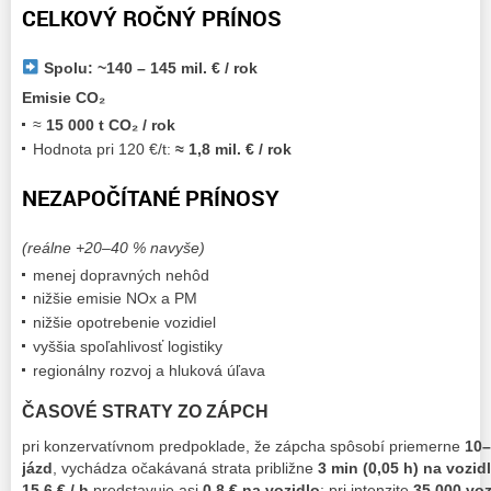
CELKOVÝ ROČNÝ PRÍNOS
Spolu: ~140 – 145 mil. € / rok
Emisie CO₂
≈
15 000 t CO₂ / rok
Hodnota pri 120 €/t:
≈ 1,8 mil. € / rok
NEZAPOČÍTANÉ PRÍNOSY
(reálne +20–40 % navyše)
menej dopravných nehôd
nižšie emisie NOx a PM
nižšie opotrebenie vozidiel
vyššia spoľahlivosť logistiky
regionálny rozvoj a hluková úľava
ČASOVÉ STRATY ZO ZÁPCH
pri konzervatívnom predpoklade, že zápcha spôsobí priemerne
10–
jázd
, vychádza očakávaná strata približne
3 min (0,05 h) na vozid
15,6 € / h
predstavuje asi
0,8 € na vozidlo
; pri intenzite
35 000 voz