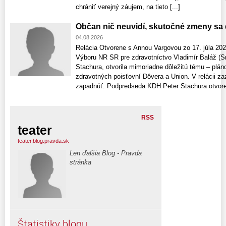
chrániť verejný záujem, na tieto [...]
Občan nič neuvidí, skutočné zmeny sa d
04.08.2026
Relácia Otvorene s Annou Vargovou zo 17. júla 2026
Výboru NR SR pre zdravotníctvo Vladimír Baláž (
Stachura, otvorila mimoriadne dôležitú tému – plá
zdravotných poisťovní Dôvera a Union. V relácii zaz
zapadnúť. Podpredseda KDH Peter Stachura otvoren
RSS
teater
teater.blog.pravda.sk
Len ďalšia Blog - Pravda
stránka
Štatistiky blogu