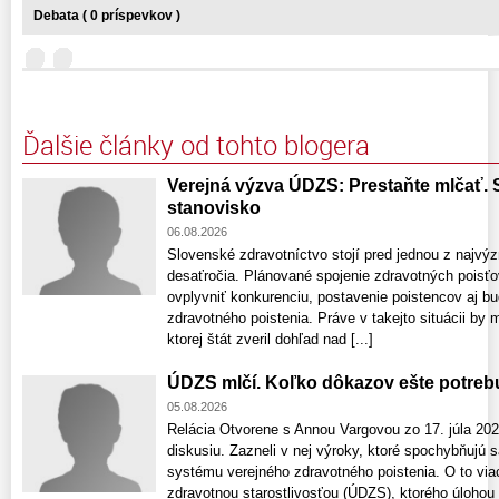
Debata ( 0 príspevkov )
Ďalšie články od tohto blogera
Verejná výzva ÚDZS: Prestaňte mlčať.
stanovisko
06.08.2026
Slovenské zdravotníctvo stojí pred jednou z najv
desaťročia. Plánované spojenie zdravotných pois
ovplyvniť konkurenciu, postavenie poistencov aj 
zdravotného poistenia. Práve v takejto situácii by m
ktorej štát zveril dohľad nad [...]
ÚDZS mlčí. Koľko dôkazov ešte potreb
05.08.2026
Relácia Otvorene s Annou Vargovou zo 17. júla 2026 
diskusiu. Zazneli v nej výroky, ktoré spochybňujú
systému verejného zdravotného poistenia. O to via
zdravotnou starostlivosťou (ÚDZS), ktorého úlohou