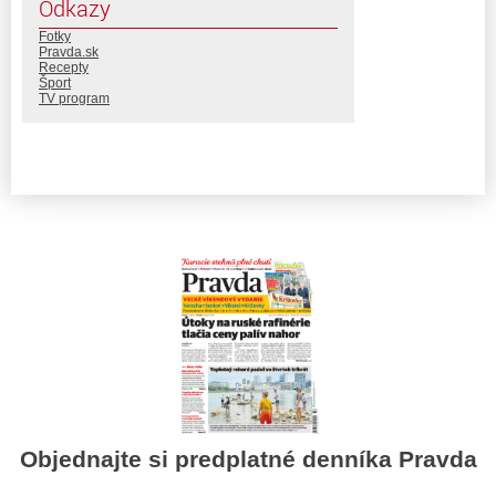
Odkazy
Fotky
Pravda.sk
Recepty
Šport
TV program
Objednajte si predplatné denníka Pravda