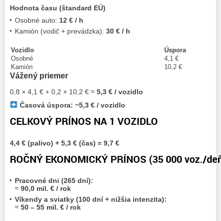
Hodnota času (štandard EÚ)
Osobné auto:
12 € / h
Kamión (vodič + prevádzka):
30 € / h
Vozidlo
Úspora
Osobné
4,1 €
Kamión
10,2 €
Vážený priemer
0,8 × 4,1 € + 0,2 × 10,2 € ≈
5,3 € / vozidlo
Časová úspora: ~5,3 € / vozidlo
CELKOVÝ PRÍNOS NA 1 VOZIDLO
4,4 € (palivo) + 5,3 € (čas) = 9,7 €
ROČNÝ EKONOMICKÝ PRÍNOS (35 000 voz./de
Pracovné dni (265 dní):
≈
90,0 mil. € / rok
Víkendy a sviatky (100 dní + nižšia intenzita):
≈
50 – 55 mil. € / rok