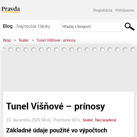
Registrácia
Prihlásenie
Blog
Najnovšie články
Najčítanejšie články
Blog
>
Teater
>
Tunel Višňové - prínosy
Najkomentovanejšie články
Zoznam blogov
Komerčné blogy
Tunel Višňové – prínosy
23. decembra 2025 09:41
, Prečítané 607x,
teater
,
Nezaradené
Základné údaje použité vo výpočtoch