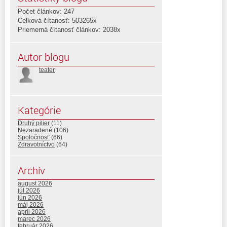
Počet článkov: 247
Celková čítanosť: 503265x
Priemerná čítanosť článkov: 2038x
Autor blogu
teater
Kategórie
Druhý pilier
(11)
Nezaradené
(106)
Spoločnosť
(66)
Zdravotníctvo
(64)
Archív
august 2026
júl 2026
jún 2026
máj 2026
apríl 2026
marec 2026
február 2026