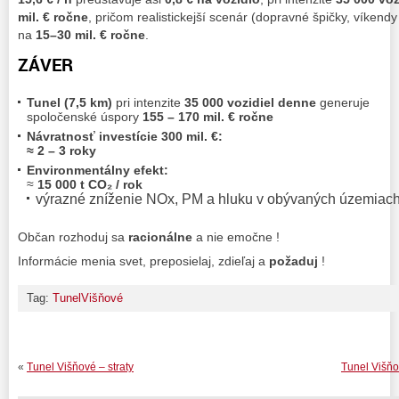
mil. € ročne
, pričom realistickejší scenár (dopravné špičky, víkendy
na
15–30 mil. € ročne
.
ZÁVER
Tunel (7,5 km)
pri intenzite
35 000 vozidiel denne
generuje
spoločenské úspory
155 – 170 mil. € ročne
Návratnosť investície 300 mil. €:
≈ 2 – 3 roky
Environmentálny efekt:
≈
15 000 t CO₂ / rok
výrazné zníženie NOx, PM a hluku v obývaných územiac
Občan rozhoduj sa
racionálne
a nie emočne !
Informácie menia svet, preposielaj, zdieľaj a
požaduj
!
Tag:
TunelVišňové
«
Tunel Višňové – straty
Tunel Višňov