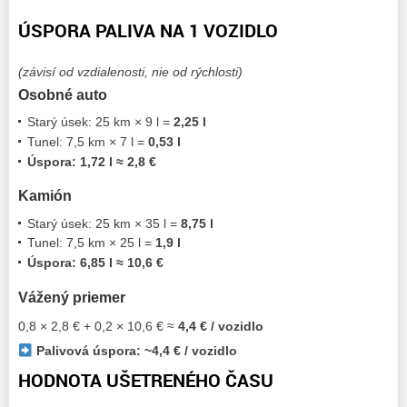
ÚSPORA PALIVA NA 1 VOZIDLO
(závisí od vzdialenosti, nie od rýchlosti)
Osobné auto
Starý úsek: 25 km × 9 l =
2,25 l
Tunel: 7,5 km × 7 l =
0,53 l
Úspora: 1,72 l ≈ 2,8 €
Kamión
Starý úsek: 25 km × 35 l =
8,75 l
Tunel: 7,5 km × 25 l =
1,9 l
Úspora: 6,85 l ≈ 10,6 €
Vážený priemer
0,8 × 2,8 € + 0,2 × 10,6 € ≈
4,4 € / vozidlo
Palivová úspora: ~4,4 € / vozidlo
HODNOTA UŠETRENÉHO ČASU