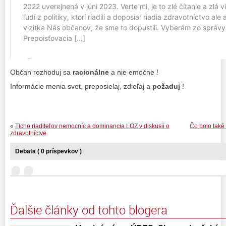
Občan rozhoduj sa
racionálne
a nie emočne !
Informácie menia svet, preposielaj, zdieľaj a
požaduj
!
«
Ticho riaditeľov nemocníc a dominancia LOZ v diskusii o
Čo bolo také 
zdravotníctve
Debata ( 0 príspevkov )
Ďalšie články od tohto blogera