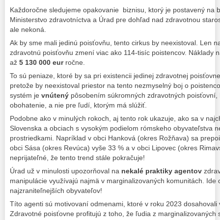
Každoročne sledujeme opakovanie biznisu, ktorý je postavený na b
Ministerstvo zdravotníctva a Úrad pre dohľad nad zdravotnou staro
ale nekoná.
Ak by sme mali jedinú poisťovňu, tento cirkus by neexistoval. Len 
zdravotnú poisťovňu zmení viac ako 114-tisíc poistencov. Náklady 
až
5 130 000 eur
ročne.
To sú peniaze, ktoré by sa pri existencii jedinej zdravotnej poisťovn
pretože by neexistoval priestor na tento nezmyselný boj o poistenco
systém je
vnútený
pôsobením súkromných zdravotných poisťovní, k
obohatenie, a nie pre ľudí, ktorým má slúžiť.
Podobne ako v minulých rokoch, aj tento rok ukazuje, ako sa v naj
Slovenska a obciach s vysokým podielom rómskeho obyvateľstva n
prostriedkami. Napríklad v obci Hanková (okres Rožňava) sa prepois
obci Sása (okres Revúca) vyše 33 % a v obci Lipovec (okres Rima
neprijateľné, že tento trend stále pokračuje!
Úrad už v minulosti upozorňoval na
nekalé praktiky agentov
zdrav
manipulácie využívajú najmä v marginalizovaných komunitách. Ide
najzraniteľnejších obyvateľov!
Títo agenti sú motivovaní odmenami, ktoré v roku 2023 dosahovali 
Zdravotné poisťovne profitujú z toho, že ľudia z marginalizovaných