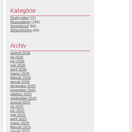
Kategórie
Druhý pilier
(11)
Nezaradené
(106)
Spoločnosť
(66)
Zdravotníctvo
(64)
Archív
august 2026
júl 2026
jún 2026
máj 2026
apríl 2026
marec 2026
február 2026
január 2026
december 2025
november 2025
október 2025
september 2025
august 2025
júl 2025
jún 2025
máj 2025
apríl 2025
marec 2025
február 2025
január 2025