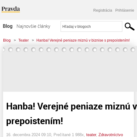
Registrácia
Prihlásenie
Blog
Najnovšie články
Najčítanejšie články
Blog
>
Teater
>
Hanba! Verejné peniaze miznú v biznise s prepoistením!
Najkomentovanejšie články
Zoznam blogov
Komerčné blogy
Hanba! Verejné peniaze miznú v
prepoistením!
16. decembra 2024 09:10
, Prečítané 1 988x,
teater
,
Zdravotníctvo