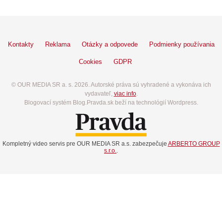
Kontakty
Reklama
Otázky a odpovede
Podmienky používania
Cookies
GDPR
© OUR MEDIA SR a. s. 2026. Autorské práva sú vyhradené a vykonáva ich
vydavateľ,
viac info
.
Blogovací systém Blog.Pravda.sk beží na technológií Wordpress.
Kompletný video servis pre OUR MEDIA SR a.s. zabezpečuje
ARBERTO GROUP
s.r.o.
.