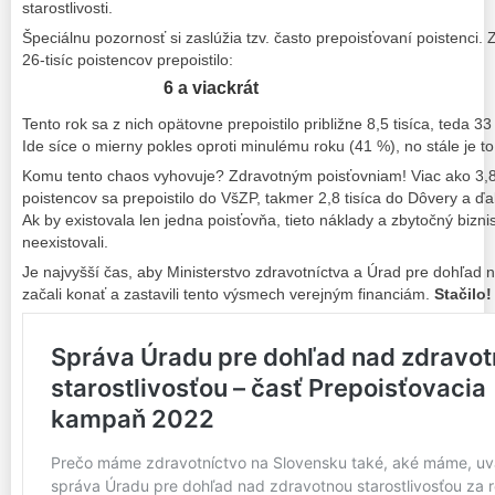
starostlivosti.
Špeciálnu pozornosť si zaslúžia tzv. často prepoisťovaní poistenci.
26-tisíc poistencov prepoistilo:
6 a viackrát
Tento rok sa z nich opätovne prepoistilo približne 8,5 tisíca, teda 3
Ide síce o mierny pokles oproti minulému roku (41 %), no stále je t
Komu tento chaos vyhovuje? Zdravotným poisťovniam! Viac ako 3,8 
poistencov sa prepoistilo do VšZP, takmer 2,8 tisíca do Dôvery a ďa
Ak by existovala len jedna poisťovňa, tieto náklady a zbytočný bizn
neexistovali.
Je najvyšší čas, aby Ministerstvo zdravotníctva a Úrad pre dohľad 
začali konať a zastavili tento výsmech verejným financiám.
Stačilo!