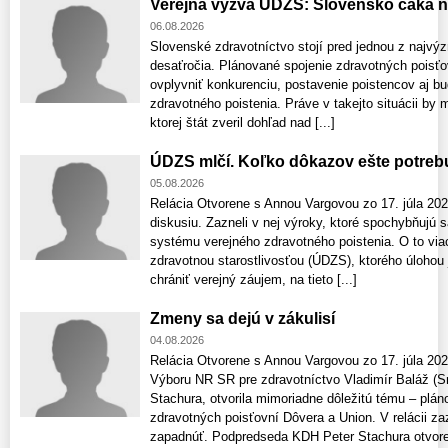
Verejná výzva ÚDZS: Slovensko čaká 
06.08.2026
Slovenské zdravotníctvo stojí pred jednou z najv
desaťročia. Plánované spojenie zdravotných pois
ovplyvniť konkurenciu, postavenie poistencov aj 
zdravotného poistenia. Práve v takejto situácii by m
ktorej štát zveril dohľad nad [...]
ÚDZS mlčí. Koľko dôkazov ešte potreb
05.08.2026
Relácia Otvorene s Annou Vargovou zo 17. júla 2026 
diskusiu. Zazneli v nej výroky, ktoré spochybňujú
systému verejného zdravotného poistenia. O to via
zdravotnou starostlivosťou (ÚDZS), ktorého úlohou
chrániť verejný záujem, na tieto [...]
Zmeny sa dejú v zákulisí
04.08.2026
Relácia Otvorene s Annou Vargovou zo 17. júla 2026
Výboru NR SR pre zdravotníctvo Vladimír Baláž (
Stachura, otvorila mimoriadne dôležitú tému – plá
zdravotných poisťovní Dôvera a Union. V relácii zaz
zapadnúť. Podpredseda KDH Peter Stachura otvoren